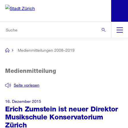
N
S
Zur Bereichsauswahl
Zur Hilfsnavigation
Zum Inhalt
Zur Suche
Suche
Global
Navigation
Medienmitteilungen 2008–2019
[no
title]
Medienmitteilung
Seite vorlesen
16. Dezember 2015
Erich Zumstein ist neuer Direktor
Musikschule Konservatorium
Zürich