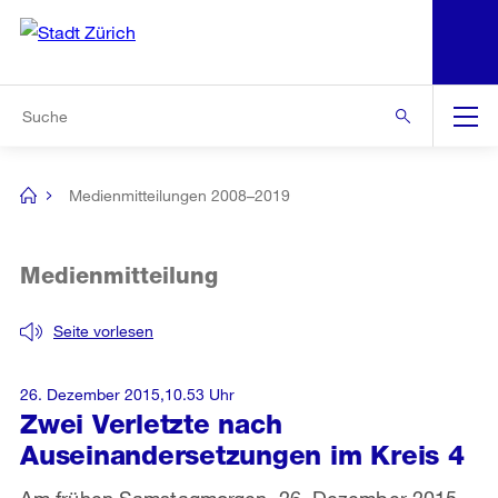
N
S
Zur Bereichsauswahl
Zur Hilfsnavigation
Zum Inhalt
Zur Suche
Suche
Global
Navigation
Medienmitteilungen 2008–2019
[no
title]
Medienmitteilung
Seite vorlesen
26. Dezember 2015,10.53 Uhr
Zwei Verletzte nach
Auseinandersetzungen im Kreis 4
Am frühen Samstagmorgen, 26. Dezember 2015,