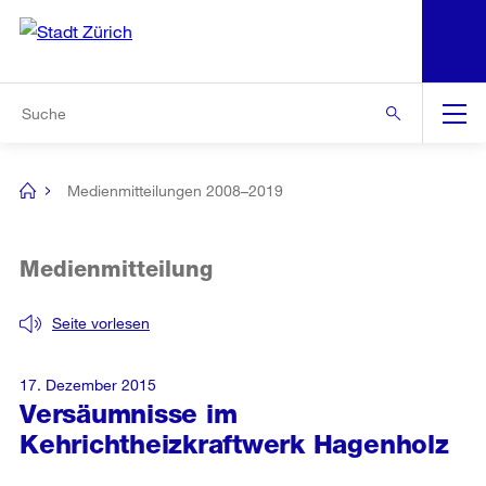
N
S
Zur Bereichsauswahl
Zur Hilfsnavigation
Zum Inhalt
Zur Suche
Suche
Global
Navigation
Medienmitteilungen 2008–2019
[no
title]
Medienmitteilung
Seite vorlesen
17. Dezember 2015
Versäumnisse im
Kehrichtheizkraftwerk Hagenholz