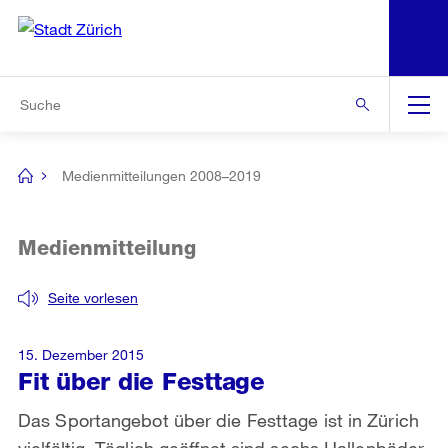
N
S
Zur Bereichsauswahl
Zur Hilfsnavigation
Zum Inhalt
Zur Suche
Suche
Global
Navigation
Medienmitteilungen 2008–2019
[no
title]
Medienmitteilung
Seite vorlesen
15. Dezember 2015
Fit über die Festtage
Das Sportangebot über die Festtage ist in Zürich
vielfältig. Täglich geöffnet sind sechs Hallenbäder