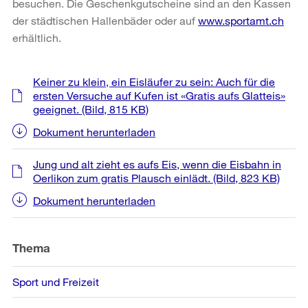
besuchen. Die Geschenkgutscheine sind an den Kassen
der städtischen Hallenbäder oder auf
www.sportamt.ch
erhältlich.
Weitere
Keiner zu klein, ein Eisläufer zu sein: Auch für die
Informationen
ersten Versuche auf Kufen ist «Gratis aufs Glatteis»
geeignet.
(Bild, 815 KB)
Dokument herunterladen
Jung und alt zieht es aufs Eis, wenn die Eisbahn in
Oerlikon zum gratis Plausch einlädt.
(Bild, 823 KB)
Dokument herunterladen
Thema
Sport und Freizeit