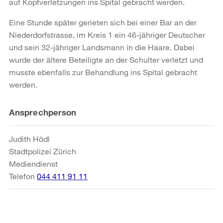
auf Kopfverletzungen ins Spital gebracht werden.
Eine Stunde später gerieten sich bei einer Bar an der
Niederdorfstrasse, im Kreis 1 ein 46-jähriger Deutscher
und sein 32-jähriger Landsmann in die Haare. Dabei
wurde der ältere Beteiligte an der Schulter verletzt und
musste ebenfalls zur Behandlung ins Spital gebracht
werden.
Weitere
Ansprechperson
Informationen
Judith Hödl
Stadtpolizei Zürich
Mediendienst
Telefon
044 411 91 11