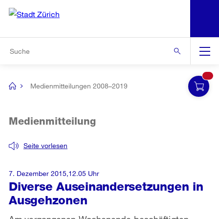
N
S
Zur Bereichsauswahl
Zur Hilfsnavigation
Zum Inhalt
Zur Suche
Suche
Global
Navigation
Medienmitteilungen 2008–2019
[no
title]
Medienmitteilung
Seite vorlesen
7. Dezember 2015,12.05 Uhr
Diverse Auseinandersetzungen in
Ausgehzonen
Am vergangenen Wochenende beschäftigten