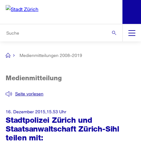
N
S
Zur Bereichsauswahl
Zur Hilfsnavigation
Zum Inhalt
Zur Suche
Suche
Global
Navigation
Medienmitteilungen 2008–2019
[no
title]
Medienmitteilung
Seite vorlesen
16. Dezember 2015,15.53 Uhr
Stadtpolizei Zürich und
Staatsanwaltschaft Zürich-Sihl
teilen mit: