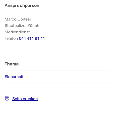
Weitere
Ansprechperson
Informationen
Marco Cortesi
Stadtpolizei Zürich
Mediendienst
Telefon
044 411 91 11
Thema
Sicherheit
Seite drucken