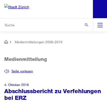
N
S
Zur Bereichsauswahl
Zur Hilfsnavigation
Zum Inhalt
Zur Suche
Suche
Global
Navigation
Medienmitteilungen 2008–2019
[no
title]
Medienmitteilung
Seite vorlesen
4. Oktober 2016
Abschlussbericht zu Verfehlungen
bei ERZ