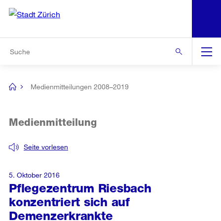
N
S
Zur Bereichsauswahl
Zur Hilfsnavigation
Zum Inhalt
Zur Suche
Suche
Global
Navigation
Medienmitteilungen 2008–2019
[no
title]
Medienmitteilung
Seite vorlesen
5. Oktober 2016
Pflegezentrum Riesbach
konzentriert sich auf
Demenzerkrankte