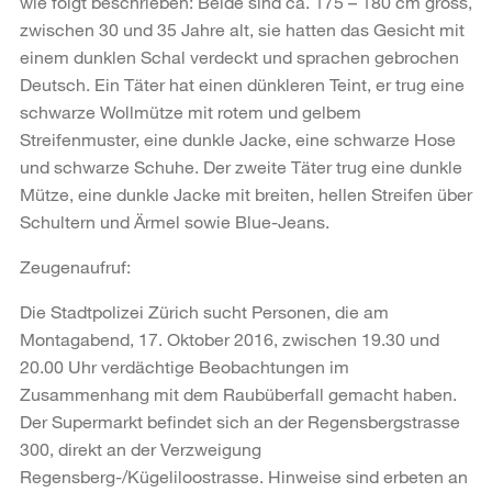
wie folgt beschrieben: Beide sind ca. 175 – 180 cm gross,
zwischen 30 und 35 Jahre alt, sie hatten das Gesicht mit
einem dunklen Schal verdeckt und sprachen gebrochen
Deutsch. Ein Täter hat einen dünkleren Teint, er trug eine
schwarze Wollmütze mit rotem und gelbem
Streifenmuster, eine dunkle Jacke, eine schwarze Hose
und schwarze Schuhe. Der zweite Täter trug eine dunkle
Mütze, eine dunkle Jacke mit breiten, hellen Streifen über
Schultern und Ärmel sowie Blue-Jeans.
Zeugenaufruf:
Die Stadtpolizei Zürich sucht Personen, die am
Montagabend, 17. Oktober 2016, zwischen 19.30 und
20.00 Uhr verdächtige Beobachtungen im
Zusammenhang mit dem Raubüberfall gemacht haben.
Der Supermarkt befindet sich an der Regensbergstrasse
300, direkt an der Verzweigung
Regensberg-/Kügeliloostrasse. Hinweise sind erbeten an