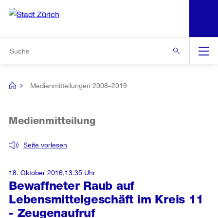
N
S
Zur Bereichsauswahl
Zur Hilfsnavigation
Zum Inhalt
Zur Suche
Suche
Global
Navigation
Medienmitteilungen 2008–2019
[no
title]
Medienmitteilung
Seite vorlesen
18. Oktober 2016,13.35 Uhr
Bewaffneter Raub auf
Lebensmittelgeschäft im Kreis 11
- Zeugenaufruf