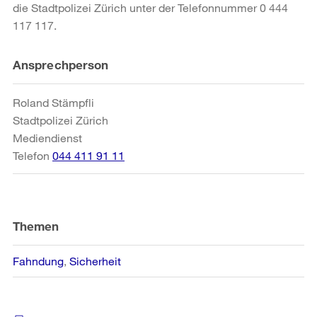
die Stadtpolizei Zürich unter der Telefonnummer 0 444
117 117.
Weitere
Ansprechperson
Informationen
Roland Stämpfli
Stadtpolizei Zürich
Mediendienst
Telefon
044 411 91 11
Themen
Fahndung
Sicherheit