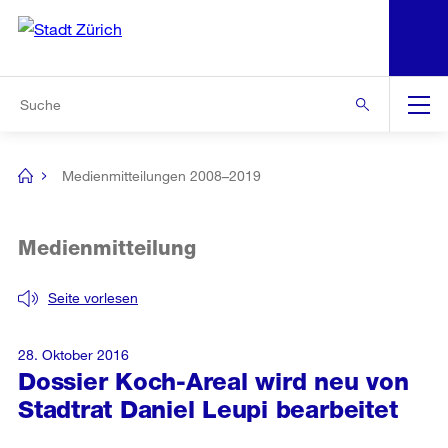
N
S
Zur Bereichsauswahl
Zur Hilfsnavigation
Zum Inhalt
Zur Suche
Suche
Global
Navigation
Medienmitteilungen 2008–2019
[no
title]
Medienmitteilung
Seite vorlesen
28. Oktober 2016
Dossier Koch-Areal wird neu von
Stadtrat Daniel Leupi bearbeitet