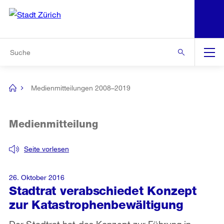
N
S
Zur Bereichsauswahl
Zur Hilfsnavigation
Zum Inhalt
Zur Suche
Suche
Global
Navigation
Medienmitteilungen 2008–2019
[no
title]
Medienmitteilung
Seite vorlesen
26. Oktober 2016
Stadtrat verabschiedet Konzept
zur Katastrophenbewältigung
Der Stadtrat hat das Konzept zur Führung in