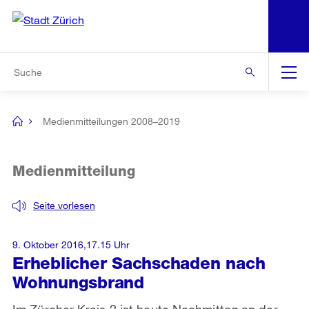
N
S
Zur Bereichsauswahl
Zur Hilfsnavigation
Zum Inhalt
Zur Suche
Suche
Global
Navigation
Medienmitteilungen 2008–2019
[no
title]
Medienmitteilung
Seite vorlesen
9. Oktober 2016,17.15 Uhr
Erheblicher Sachschaden nach
Wohnungsbrand
Im Zürcher Kreis 2 ist heute Nachmittag an der