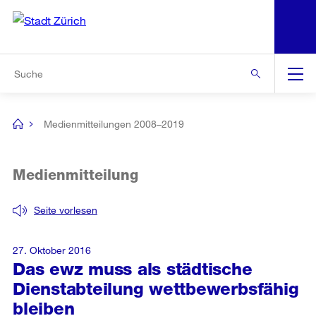
N
S
Zur Bereichsauswahl
Zur Hilfsnavigation
Zum Inhalt
Zur Suche
Suche
Global
Navigation
Medienmitteilungen 2008–2019
[no
title]
Medienmitteilung
Seite vorlesen
27. Oktober 2016
Das ewz muss als städtische
Dienstabteilung wettbewerbsfähig
bleiben