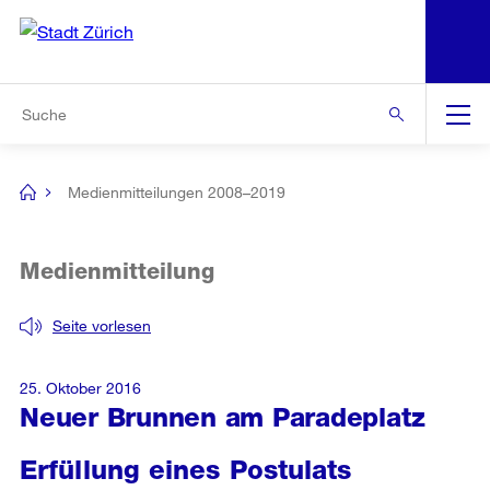
N
S
Zur Bereichsauswahl
Zur Hilfsnavigation
Zum Inhalt
Zur Suche
Suche
Global
Navigation
Medienmitteilungen 2008–2019
[no
title]
Medienmitteilung
Seite vorlesen
25. Oktober 2016
Neuer Brunnen am Paradeplatz
Erfüllung eines Postulats