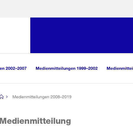
Sprunglink:
Navigation
sauswahl
vigation
m Inhalt
r Suche
gen 2002–2007
Medienmitteilungen 1999–2002
Medienmittei
Medienmitteilungen 2008–2019
[no
title]
Medienmitteilung