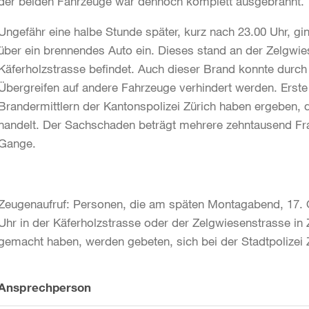
der beiden Fahrzeuge war dennoch komplett ausgebrannt.
Ungefähr eine halbe Stunde später, kurz nach 23.00 Uhr, gi
über ein brennendes Auto ein. Dieses stand an der Zelgwie
Käferholzstrasse befindet. Auch dieser Brand konnte durch
Übergreifen auf andere Fahrzeuge verhindert werden. Erste
Brandermittlern der Kantonspolizei Zürich haben ergeben, d
handelt. Der Sachschaden beträgt mehrere zehntausend Fran
Gange.
Zeugenaufruf: Personen, die am späten Montagabend, 17. 
Uhr in der Käferholzstrasse oder der Zelgwiesenstrasse i
gemacht haben, werden gebeten, sich bei der Stadtpolizei Z
Weitere
Ansprechperson