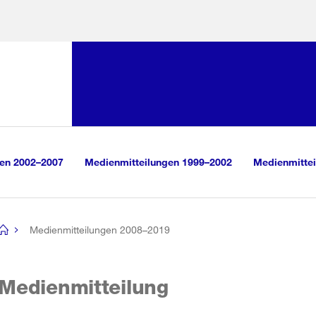
Sprunglink:
Navigation
sauswahl
vigation
m Inhalt
r Suche
gen 2002–2007
Medienmitteilungen 1999–2002
Medienmittei
Medienmitteilungen 2008–2019
[no
title]
Medienmitteilung