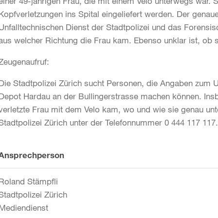
einer 49-jährigen Frau, die mit einem Velo unterwegs war. 
Kopfverletzungen ins Spital eingeliefert werden. Der genau
Unfalltechnischen Dienst der Stadtpolizei und das Forensische
aus welcher Richtung die Frau kam. Ebenso unklar ist, ob s
Zeugenaufruf:
Die Stadtpolizei Zürich sucht Personen, die Angaben zum 
Depot Hardau an der Bullingerstrasse machen können. Insbe
verletzte Frau mit dem Velo kam, wo und wie sie genau unt
Stadtpolizei Zürich unter der Telefonnummer 0 444 117 117
Weitere
Ansprechperson
Informationen
Roland Stämpfli
Stadtpolizei Zürich
Mediendienst