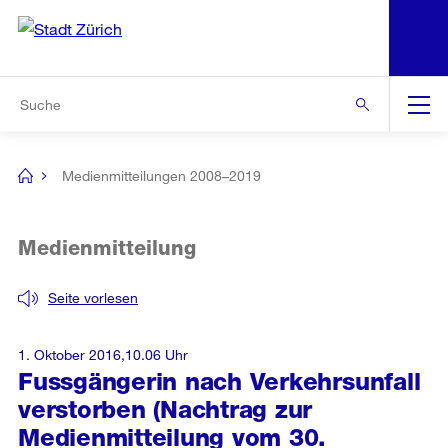
N
S
Zur Bereichsauswahl
Zur Hilfsnavigation
Zum Inhalt
Zur Suche
Suche
Global
Navigation
Medienmitteilungen 2008–2019
[no
title]
Medienmitteilung
Seite vorlesen
1. Oktober 2016,10.06 Uhr
Fussgängerin nach Verkehrsunfall
verstorben (Nachtrag zur
Medienmitteilung vom 30.