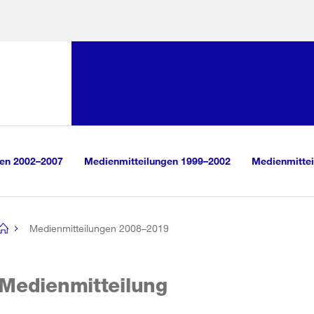
Sprunglink:
Navigation
sauswahl
vigation
m Inhalt
r Suche
gen 2002–2007
Medienmitteilungen 1999–2002
Medienmittei
Medienmitteilungen 2008–2019
[no
title]
Medienmitteilung