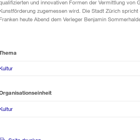
qualifizierten und innovativen Formen der Vermittlung vo
Kunstförderung zugemessen wird. Die Stadt Zürich spricht
Franken heute Abend dem Verleger Benjamin Sommerhalde
Weitere
Informationen
Thema
Kultur
Organisationseinheit
Kultur