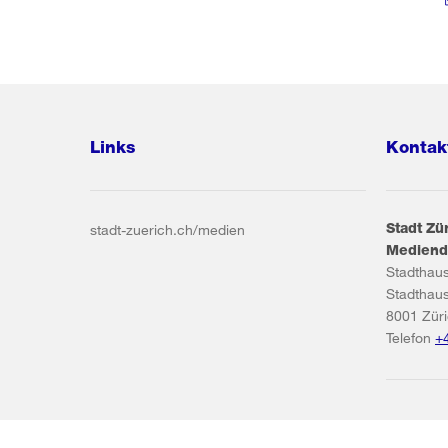
Links
Kontak
Stadt Zü
stadt-zuerich.ch/medien
Mediend
Stadthau
Stadthau
8001
Zür
Telefon
+