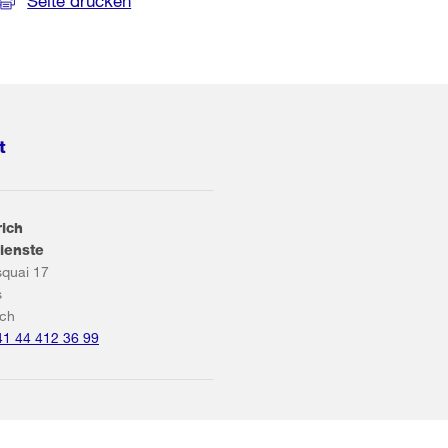
Seite drucken
t
rich
ienste
squai 17
s
ich
41 44 412 36 99