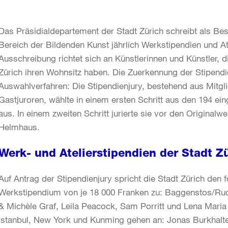
Das Präsidialdepartement der Stadt Zürich schreibt als Bes
Bereich der Bildenden Kunst jährlich Werkstipendien und At
Ausschreibung richtet sich an Künstlerinnen und Künstler, d
Zürich ihren Wohnsitz haben. Die Zuerkennung der Stipendie
Auswahlverfahren: Die Stipendienjury, bestehend aus Mitg
Gastjuroren, wählte in einem ersten Schritt aus den 194 e
aus. In einem zweiten Schritt jurierte sie vor den Originalw
Helmhaus.
Werk- und Atelierstipendien der Stadt Z
Auf Antrag der Stipendienjury spricht die Stadt Zürich den 
Werkstipendium von je 18 000 Franken zu: Baggenstos/Rudo
& Michèle Graf, Leila Peacock, Sam Porritt und Lena Maria T
Istanbul, New York und Kunming gehen an: Jonas Burkhalter