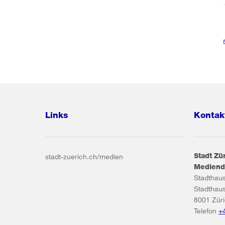
Links
Kontak
Stadt Zü
stadt-zuerich.ch/medien
Mediend
Stadthau
Stadthau
8001
Zür
Telefon
+