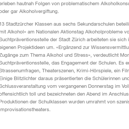
erleben hautnah Folgen von problematischem Alkoholkonsum
oder gar Alkoholvergiftung.
13 Stadtzürcher Klassen aus sechs Sekundarschulen beteili
mit Alkohol» am Nationalen Aktionstag Alkoholprobleme vo
Suchtpräventionsstelle der Stadt Zürich arbeiteten sie sich 
eigenen Projektideen um. «Ergänzend zur Wissensvermittlun
Zugänge zum Thema Alkohol und Stress», verdeutlicht Moniq
Suchtpräventionsstelle, das Engagement der Schulen. Es e
Strassenumfragen, Theaterszenen, Krimi-Hörspiele, ein Fil
Einige Blitzlichter daraus präsentierten die Schülerinnen un
Schlussveranstaltung vom vergangenen Donnerstag im Volk
offensichtlich toll und bezeichneten den Abend im Anschluss
Produktionen der Schulklassen wurden umrahmt von szeni
Improvisationstheaters.