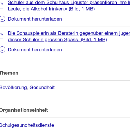
Weitere
Schüler aus dem Schulhaus Liguster präsentieren ihre In
Informationen
Leute, die Alkohol trinken.»
(Bild, 1 MB)
Dokument herunterladen
Die Schauspielerin als Beraterin gegenüber einem jugen
dieser Schülerin grossen Spass.
(Bild, 1 MB)
Dokument herunterladen
Themen
Bevölkerung
Gesundheit
Organisationseinheit
Schulgesundheitsdienste