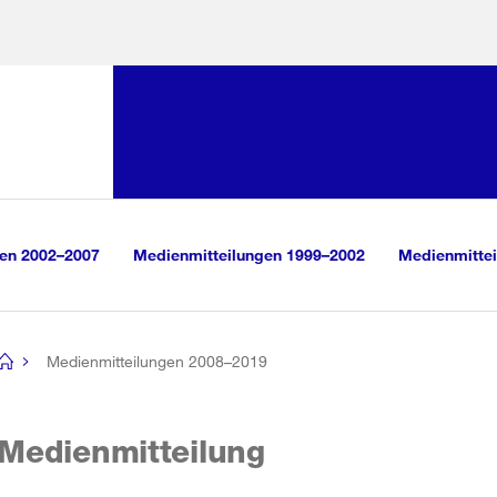
Sprunglink:
Navigation
sauswahl
vigation
m Inhalt
r Suche
gen 2002–2007
Medienmitteilungen 1999–2002
Medienmittei
Medienmitteilungen 2008–2019
[no
title]
Medienmitteilung