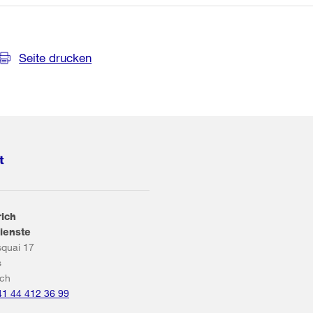
Seite drucken
t
rich
ienste
squai 17
s
ich
41 44 412 36 99