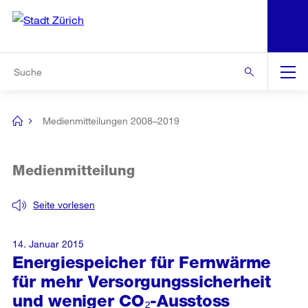
N
S
Zur Bereichsauswahl
Zur Hilfsnavigation
Zum Inhalt
Zur Suche
Suche
Global
Navigation
Medienmitteilungen 2008–2019
[no
title]
Medienmitteilung
Seite vorlesen
14. Januar 2015
Energiespeicher für Fernwärme
für mehr Versorgungssicherheit
und weniger CO₂-Ausstoss