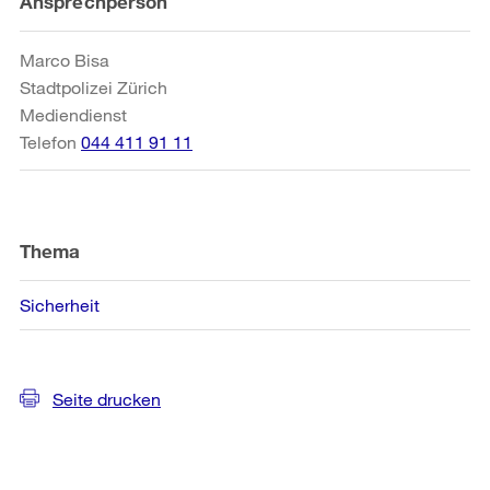
Weitere
Ansprechperson
Informationen
Marco Bisa
Stadtpolizei Zürich
Mediendienst
Telefon
044 411 91 11
Thema
Sicherheit
Seite drucken