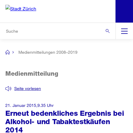
N
S
Zur Bereichsauswahl
Zur Hilfsnavigation
Zum Inhalt
Zur Suche
Suche
Global
Navigation
Medienmitteilungen 2008–2019
[no
title]
Medienmitteilung
Seite vorlesen
21. Januar 2015,9.35 Uhr
Erneut bedenkliches Ergebnis bei
Alkohol- und Tabaktestkäufen
2014