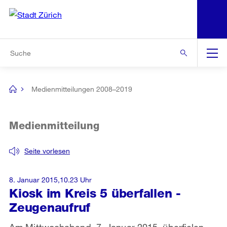
N
S
Zur Bereichsauswahl
Zur Hilfsnavigation
Zum Inhalt
Zur Suche
Suche
Global
Navigation
Medienmitteilungen 2008–2019
[no
title]
Medienmitteilung
Seite vorlesen
8. Januar 2015,10.23 Uhr
Kiosk im Kreis 5 überfallen -
Zeugenaufruf
Am Mittwochabend, 7. Januar 2015, überfielen