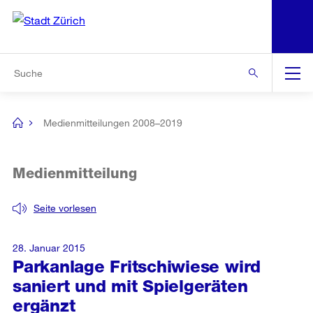
N
S
Zur Bereichsauswahl
Zur Hilfsnavigation
Zum Inhalt
Zur Suche
Suche
Global
Navigation
Medienmitteilungen 2008–2019
[no
title]
Medienmitteilung
Seite vorlesen
28. Januar 2015
Parkanlage Fritschiwiese wird
saniert und mit Spielgeräten
ergänzt