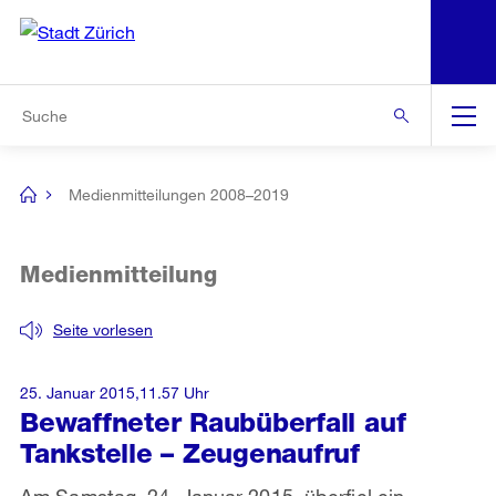
N
S
Zur Bereichsauswahl
Zur Hilfsnavigation
Zum Inhalt
Zur Suche
Suche
Global
Navigation
Medienmitteilungen 2008–2019
[no
title]
Medienmitteilung
Seite vorlesen
25. Januar 2015,11.57 Uhr
Bewaffneter Raubüberfall auf
Tankstelle – Zeugenaufruf
Am Samstag, 24. Januar 2015, überfiel ein