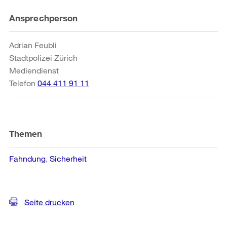
Weitere
Ansprechperson
Informationen
Adrian Feubli
Stadtpolizei Zürich
Mediendienst
Telefon
044 411 91 11
Themen
Fahndung
Sicherheit
Seite drucken