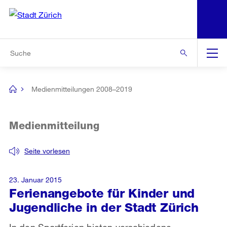
N
S
Zur Bereichsauswahl
Zur Hilfsnavigation
Zum Inhalt
Zur Suche
Suche
Global
Navigation
Medienmitteilungen 2008–2019
[no
title]
Medienmitteilung
Seite vorlesen
23. Januar 2015
Ferienangebote für Kinder und
Jugendliche in der Stadt Zürich
In den Sportferien bieten verschiedene