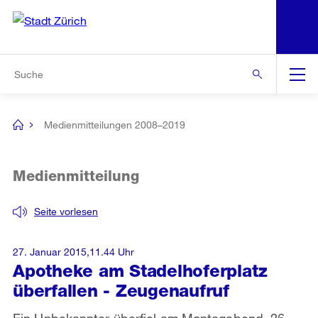
N
S
Zur Bereichsauswahl
Zur Hilfsnavigation
Zum Inhalt
Zur Suche
Suche
Global
Navigation
Medienmitteilungen 2008–2019
[no
title]
Medienmitteilung
Seite vorlesen
27. Januar 2015,11.44 Uhr
Apotheke am Stadelhoferplatz
überfallen - Zeugenaufruf
Ein Unbekannter überfiel am Montagabend, 26.