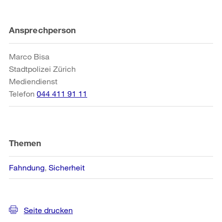
Weitere
Ansprechperson
Informationen
Marco Bisa
Stadtpolizei Zürich
Mediendienst
Telefon
044 411 91 11
Themen
Fahndung
Sicherheit
Seite drucken