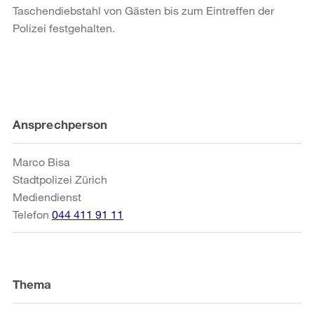
Taschendiebstahl von Gästen bis zum Eintreffen der
Polizei festgehalten.
Weitere
Ansprechperson
Informationen
Marco Bisa
Stadtpolizei Zürich
Mediendienst
Telefon
044 411 91 11
Thema