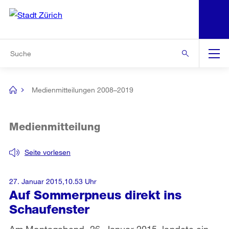
N
S
Zur Bereichsauswahl
Zur Hilfsnavigation
Zum Inhalt
Zur Suche
Suche
Global
Navigation
Medienmitteilungen 2008–2019
[no
title]
Medienmitteilung
Seite vorlesen
27. Januar 2015,10.53 Uhr
Auf Sommerpneus direkt ins
Schaufenster
Am Montagabend, 26. Januar 2015, landete ein