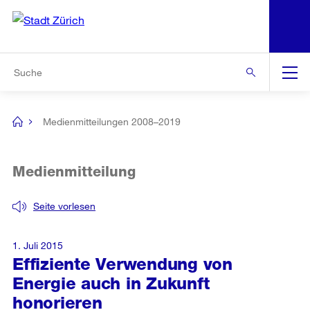
N
S
Zur Bereichsauswahl
Zur Hilfsnavigation
Zum Inhalt
Zur Suche
Suche
Global
Navigation
Medienmitteilungen 2008–2019
[no
title]
Medienmitteilung
Seite vorlesen
1. Juli 2015
Effiziente Verwendung von
Energie auch in Zukunft
honorieren