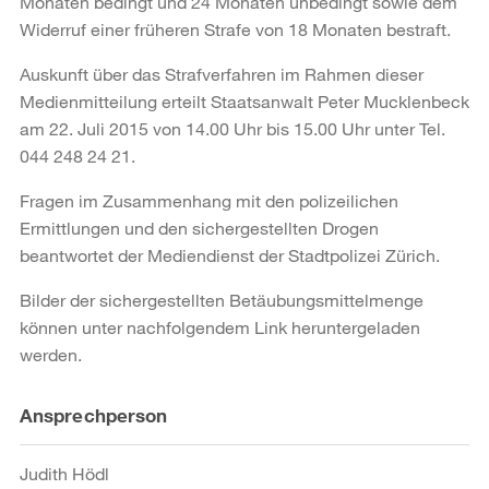
Monaten bedingt und 24 Monaten unbedingt sowie dem
Widerruf einer früheren Strafe von 18 Monaten bestraft.
Auskunft über das Strafverfahren im Rahmen dieser
Medienmitteilung erteilt Staatsanwalt Peter Mucklenbeck
am 22. Juli 2015 von 14.00 Uhr bis 15.00 Uhr unter Tel.
044 248 24 21.
Fragen im Zusammenhang mit den polizeilichen
Ermittlungen und den sichergestellten Drogen
beantwortet der Mediendienst der Stadtpolizei Zürich.
Bilder der sichergestellten Betäubungsmittelmenge
können unter nachfolgendem Link heruntergeladen
werden.
Weitere
Ansprechperson
Informationen
Judith Hödl