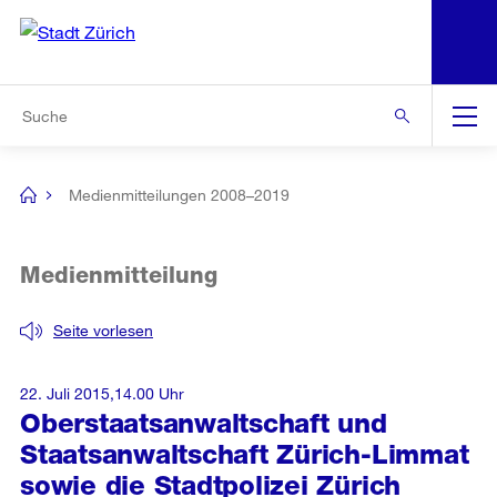
N
S
Zur Bereichsauswahl
Zur Hilfsnavigation
Zum Inhalt
Zur Suche
Suche
Global
Navigation
Medienmitteilungen 2008–2019
[no
title]
Medienmitteilung
Seite vorlesen
22. Juli 2015,14.00 Uhr
Oberstaatsanwaltschaft und
Staatsanwaltschaft Zürich-Limmat
sowie die Stadtpolizei Zürich