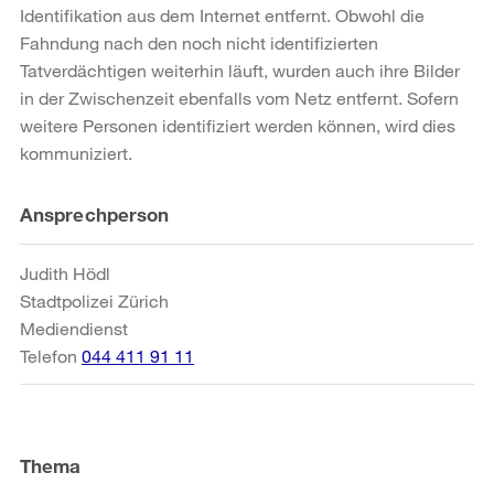
Identifikation aus dem Internet entfernt. Obwohl die
Fahndung nach den noch nicht identifizierten
Tatverdächtigen weiterhin läuft, wurden auch ihre Bilder
in der Zwischenzeit ebenfalls vom Netz entfernt. Sofern
weitere Personen identifiziert werden können, wird dies
kommuniziert.
Weitere
Ansprechperson
Informationen
Judith Hödl
Stadtpolizei Zürich
Mediendienst
Telefon
044 411 91 11
Thema