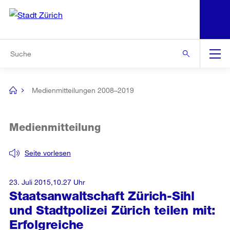
N
S
Zur Bereichsauswahl
Zur Hilfsnavigation
Zum Inhalt
Zur Suche
Suche
Global
Navigation
Medienmitteilungen 2008–2019
[no
title]
Medienmitteilung
Seite vorlesen
23. Juli 2015,10.27 Uhr
Staatsanwaltschaft Zürich-Sihl
und Stadtpolizei Zürich teilen mit:
Erfolgreiche