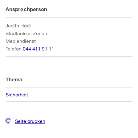
Weitere
Ansprechperson
Informationen
Judith Hödl
Stadtpolizei Zürich
Mediendienst
Telefon
044 411 91 11
Thema
Sicherheit
Seite drucken