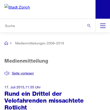
N
S
Zur Bereichsauswahl
Zur Hilfsnavigation
Zum Inhalt
Zur Suche
Suche
Global
Navigation
Medienmitteilungen 2008–2019
[no
title]
Medienmitteilung
Seite vorlesen
17. Juli 2015,11.55 Uhr
Rund ein Drittel der
Velofahrenden missachtete
Rotlicht