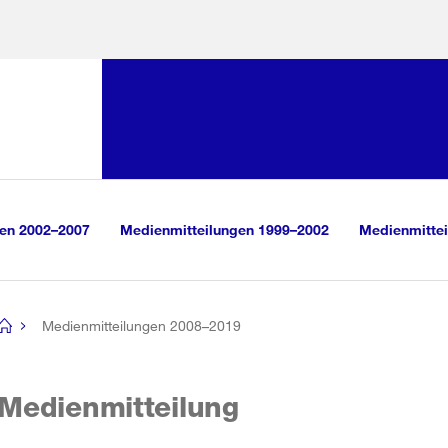
Sprunglink:
Navigation
sauswahl
vigation
m Inhalt
r Suche
gen 2002–2007
Medienmitteilungen 1999–2002
Medienmittei
Medienmitteilungen 2008–2019
[no
title]
Medienmitteilung