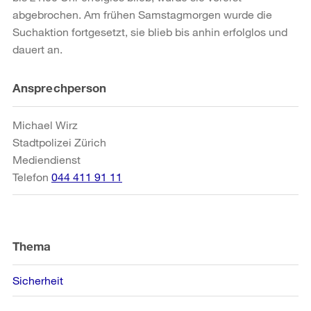
abgebrochen. Am frühen Samstagmorgen wurde die
Suchaktion fortgesetzt, sie blieb bis anhin erfolglos und
dauert an.
Weitere
Ansprechperson
Informationen
Michael Wirz
Stadtpolizei Zürich
Mediendienst
Telefon
044 411 91 11
Thema
Sicherheit