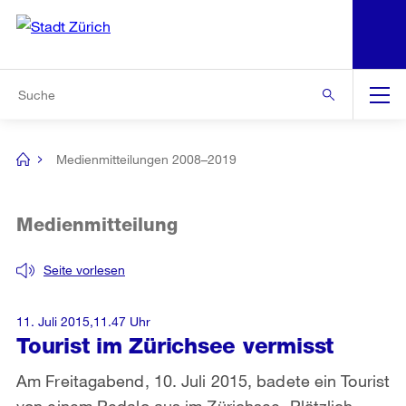
N
S
Zur Bereichsauswahl
Zur Hilfsnavigation
Zum Inhalt
Zur Suche
Suche
Global
Navigation
Medienmitteilungen 2008–2019
[no
title]
Medienmitteilung
Seite vorlesen
11. Juli 2015,11.47 Uhr
Tourist im Zürichsee vermisst
Am Freitagabend, 10. Juli 2015, badete ein Tourist
von einem Pedalo aus im Zürichsee. Plötzlich