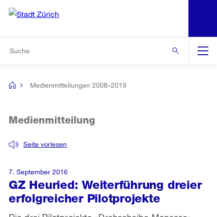
N
S
Zur Bereichsauswahl
Zur Hilfsnavigation
Zum Inhalt
Zur Suche
Suche
Global
Navigation
Medienmitteilungen 2008–2019
[no
title]
Medienmitteilung
Seite vorlesen
7. September 2016
GZ Heuried: Weiterführung dreier
erfolgreicher Pilotprojekte
Die drei Pilotprojekte «Drehscheibe Manesse»,