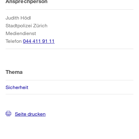
Weitere
Ansprechperson
Informationen
Judith Hödl
Stadtpolizei Zürich
Mediendienst
Telefon
044 411 91 11
Thema
Sicherheit
Seite drucken