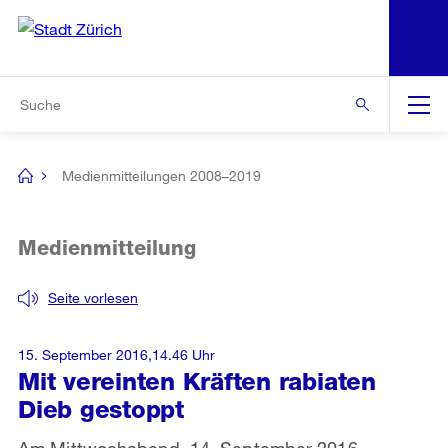
N
S
Zur Bereichsauswahl
Zur Hilfsnavigation
Zum Inhalt
Zur Suche
Suche
Global
Navigation
Medienmitteilungen 2008–2019
[no
title]
Medienmitteilung
Seite vorlesen
15. September 2016,14.46 Uhr
Mit vereinten Kräften rabiaten
Dieb gestoppt
Am Mittwochabend, 14. September 2016,