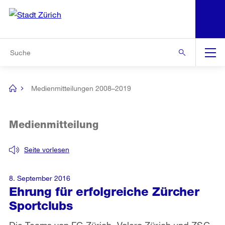
N
S
Zur Bereichsauswahl
Zur Hilfsnavigation
Zum Inhalt
Zur Suche
Suche
Global
Navigation
Medienmitteilungen 2008–2019
[no
title]
Medienmitteilung
Seite vorlesen
8. September 2016
Ehrung für erfolgreiche Zürcher
Sportclubs
Die Teams von FC Zürich, Volero Zürich und ZSC