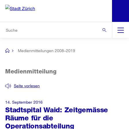
N
S
Zur Bereichsauswahl
Zur Hilfsnavigation
Zum Inhalt
Zur Suche
Suche
Global
Navigation
Medienmitteilungen 2008–2019
[no
title]
Medienmitteilung
Seite vorlesen
14. September 2016
Stadtspital Waid: Zeitgemässe
Räume für die
Operationsabteilung