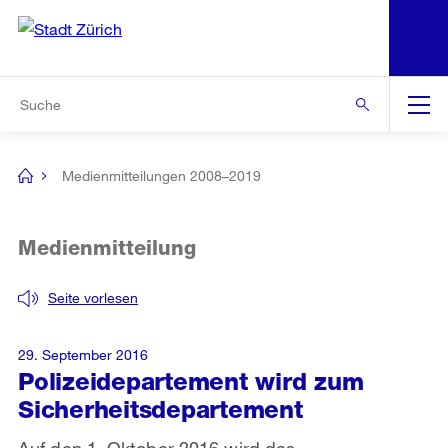
N
S
Zur Bereichsauswahl
Zur Hilfsnavigation
Zum Inhalt
Zur Suche
Suche
Global
Navigation
Medienmitteilungen 2008–2019
[no
title]
Medienmitteilung
Seite vorlesen
29. September 2016
Polizeidepartement wird zum
Sicherheitsdepartement
Auf den 1. Oktober 2016 wird das