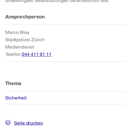
unbewilligten Veranstaltungen verantwortlich war.
Weitere
Ansprechperson
Informationen
Marco Bisa
Stadtpolizei Zürich
Mediendienst
Telefon
044 411 91 11
Thema
Sicherheit
Seite drucken