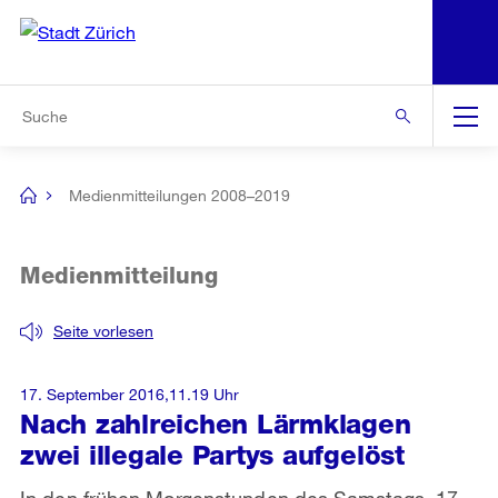
N
S
Zur Bereichsauswahl
Zur Hilfsnavigation
Zum Inhalt
Zur Suche
Suche
Global
Navigation
Medienmitteilungen 2008–2019
[no
title]
Medienmitteilung
Seite vorlesen
17. September 2016,11.19 Uhr
Nach zahlreichen Lärmklagen
zwei illegale Partys aufgelöst
In den frühen Morgenstunden des Samstags, 17.