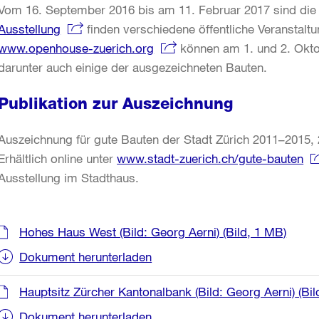
Vom 16. September 2016 bis am 11. Februar 2017 sind die 
Ausstellung
finden verschiedene öffentliche Veranstalt
www.openhouse-zuerich.org
können am 1. und 2. Okto
darunter auch einige der ausgezeichneten Bauten.
Publikation zur Auszeichnung
Auszeichnung für gute Bauten der Stadt Zürich 2011–2015,
Erhältlich online unter
www.stadt-zuerich.ch/gute-bauten
Ausstellung im Stadthaus.
Weitere
Hohes Haus West (Bild: Georg Aerni)
(Bild, 1 MB)
Informationen
Dokument herunterladen
Hauptsitz Zürcher Kantonalbank (Bild: Georg Aerni)
(Bil
Dokument herunterladen