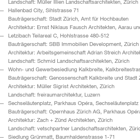
Landschaft: Müller Illien Landschaftsarchitekten, Zürich
Hallenbad City, Sihlstrasse 71
Bauträgerschaft: Stadt Zürich, Amt für Hochbauten
Architektur: Ernst Niklaus Fausch Architekten, Aarau un
Letzibach Teilareal C, Hohlstrasse 480-512
Bauträgerschaft: SBB Immobilien Development, Zürich
Architektur: Arbeitsgemeinschaft Adrian Streich Architek
Landschaft: Schmid Landschaftsarchitekten, Zürich
Wohn- und Gewerbesiedlung Kalkbreite, Kalkbreitestra
Bauträgerschaft: Genossenschaft Kalkbreite und Stadt 
Architektur: Müller Sigrist Architekten, Zürich
Landschaft: freiraumarchitektur, Luzern
Sechseläutenplatz, Parkhaus Opéra, Sechseläutenplatz
Bauträgerschaft: Opernhaus Zürich AG, Parkhaus Opér
Architektur: Zach + Zünd Architekten, Zürich
Landschaft: vetschpartner Landschaftsarchitekten, Züri
Siedlung Grünmatt, Baumhaldenstrasse 1-71