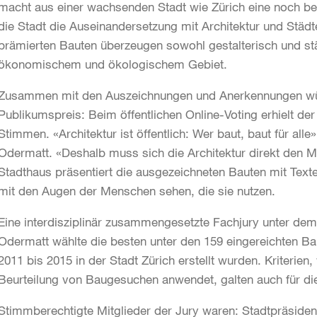
macht aus einer wachsenden Stadt wie Zürich eine noch b
die Stadt die Auseinandersetzung mit Architektur und Städte
prämierten Bauten überzeugen sowohl gestalterisch und stä
ökonomischem und ökologischem Gebiet.
Zusammen mit den Auszeichnungen und Anerkennungen wür
Publikumspreis: Beim öffentlichen Online-Voting erhielt de
Stimmen. «Architektur ist öffentlich: Wer baut, baut für alle
Odermatt. «Deshalb muss sich die Architektur direkt den M
Stadthaus präsentiert die ausgezeichneten Bauten mit Texte
mit den Augen der Menschen sehen, die sie nutzen.
Eine interdisziplinär zusammengesetzte Fachjury unter dem
Odermatt wählte die besten unter den 159 eingereichten B
2011 bis 2015 in der Stadt Zürich erstellt wurden. Kriterien
Beurteilung von Baugesuchen anwendet, galten auch für die
Stimmberechtigte Mitglieder der Jury waren: Stadtpräside