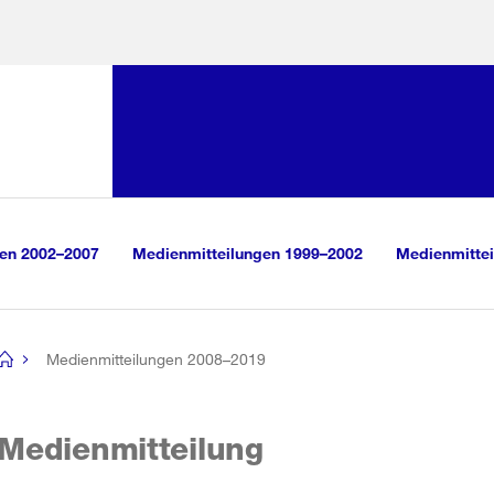
Sprunglink:
Navigation
sauswahl
vigation
m Inhalt
r Suche
gen 2002–2007
Medienmitteilungen 1999–2002
Medienmittei
Medienmitteilungen 2008–2019
[no
title]
Medienmitteilung