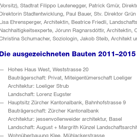
(Vorsitz), Stadtrat Filippo Leutenegger, Patrick Gmür, Direk
Direktorin Stadtentwicklung, Paul Bauer, Stv. Direktor Grü
Lisa Ehrensperger, Architektin, Beatrice Friedli, Landschaft
Nachhaltigkeitsexperte, Jórunn Ragnarsdóttir, Architektin, C
Christina Schumacher, Soziologin, Jakob Steib, Architekt un
Die ausgezeichneten Bauten 2011–2015
Hohes Haus West, Weststrasse 20
Bauträgerschaft: Privat, Miteigentümerschaft Loeliger
Architektur: Loeliger Strub
Landschaft: Lorenz Eugster
Hauptsitz Zürcher Kantonalbank, Bahnhofstrasse 9
Bauträgerschaft: Zürcher Kantonalbank
Architektur: jessenvollenweider architektur, Basel
Landschaft: August + Margrith Künzel Landschaftsarchi
Wohnüberbauung Klee, Mühlackerstrasse