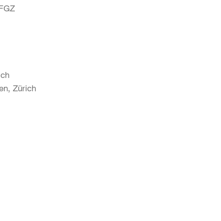
 FGZ
ich
en, Zürich