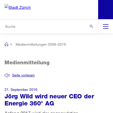
N
S
Zur Bereichsauswahl
Zur Hilfsnavigation
Zum Inhalt
Zur Suche
Suche
Global
Navigation
Medienmitteilungen 2008–2019
[no
title]
Medienmitteilung
Seite vorlesen
21. September 2016
Jörg Wild wird neuer CEO der
Energie 360° AG
Anfang 2017 wird der gegenwärtige