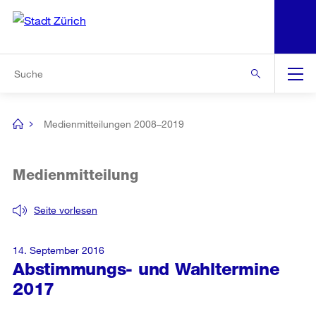
N
S
Zur Bereichsauswahl
Zur Hilfsnavigation
Zum Inhalt
Zur Suche
Suche
Global
Navigation
Medienmitteilungen 2008–2019
[no
title]
Medienmitteilung
Seite vorlesen
14. September 2016
Abstimmungs- und Wahltermine
2017