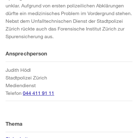
unklar. Aufgrund von ersten polizeilichen Abklärungen
dürfte ein medizinisches Problem im Vordergrund stehen.
Nebst dem Unfalltechnischen Dienst der Stadtpolizei
Zürich rückte auch das Forensische Institut Zürich zur
Spurensicherung aus.
Weitere
Ansprechperson
Informationen
Judith Hödl
Stadtpolizei Zürich
Mediendienst
Telefon
044 411 91 11
Thema