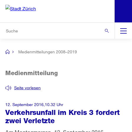
N
S
Zur Bereichsauswahl
Zur Hilfsnavigation
Zum Inhalt
Zur Suche
Suche
Global
Navigation
Medienmitteilungen 2008–2019
[no
title]
Medienmitteilung
Seite vorlesen
12. September 2016,10.32 Uhr
Verkehrsunfall im Kreis 3 fordert
zwei Verletzte
Am Montagmorgen, 12. September 2016,