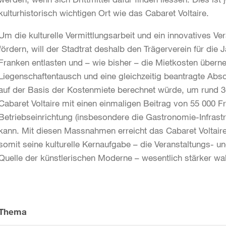
kulturhistorisch wichtigen Ort wie das Cabaret Voltaire.
Um die kulturelle Vermittlungsarbeit und ein innovatives V
fördern, will der Stadtrat deshalb den Trägerverein für die 
Franken entlasten und – wie bisher – die Mietkosten über
Liegenschaftentausch und eine gleichzeitig beantragte Absc
auf der Basis der Kostenmiete berechnet würde, um rund 30 
Cabaret Voltaire mit einen einmaligen Beitrag von 55 000 F
Betriebseinrichtung (insbesondere die Gastronomie-Infras
kann. Mit diesen Massnahmen erreicht das Cabaret Voltaire 
somit seine kulturelle Kernaufgabe – die Veranstaltungs- un
Quelle der künstlerischen Moderne – wesentlich stärker w
Weitere
Informationen
Thema