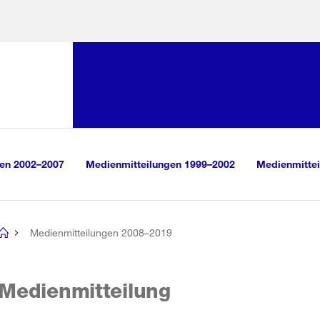
Sprunglink:
Navigation
sauswahl
vigation
m Inhalt
r Suche
gen 2002–2007
Medienmitteilungen 1999–2002
Medienmittei
Medienmitteilungen 2008–2019
[no
title]
Medienmitteilung