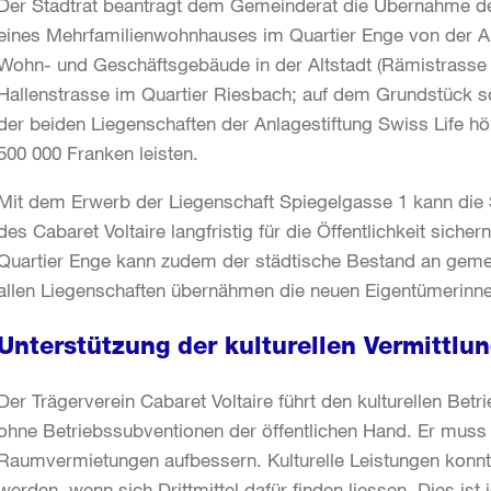
Der Stadtrat beantragt dem Gemeinderat die Übernahme der
eines Mehrfamilienwohnhauses im Quartier Enge von der An
Wohn- und Geschäftsgebäude in der Altstadt (Rämistrasse
Hallenstrasse im Quartier Riesbach; auf dem Grundstück s
der beiden Liegenschaften der Anlagestiftung Swiss Life hö
500 000 Franken leisten.
Mit dem Erwerb der Liegenschaft Spiegelgasse 1 kann die S
des Cabaret Voltaire langfristig für die Öffentlichkeit sic
Quartier Enge kann zudem der städtische Bestand an gem
allen Liegenschaften übernähmen die neuen Eigentümerinne
Unterstützung der kulturellen Vermittlu
Der Trägerverein Cabaret Voltaire führt den kulturellen Betr
ohne Betriebssubventionen der öffentlichen Hand. Er muss 
Raumvermietungen aufbessern. Kulturelle Leistungen konnten
werden, wenn sich Drittmittel dafür finden liessen. Dies ist