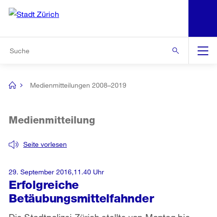
N
S
Zur Bereichsauswahl
Zur Hilfsnavigation
Zum Inhalt
Zur Suche
Suche
Global
Navigation
Medienmitteilungen 2008–2019
[no
title]
Medienmitteilung
Seite vorlesen
29. September 2016,11.40 Uhr
Erfolgreiche
Betäubungsmittelfahnder
Die Stadtpolizei Zürich stellte von Montag bis