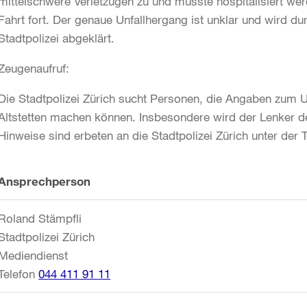
mittelschwere Verletzugen zu und musste hospitalisiert we
Fahrt fort. Der genaue Unfallhergang ist unklar und wird du
Stadtpolizei abgeklärt.
Zeugenaufruf:
Die Stadtpolizei Zürich sucht Personen, die Angaben zum 
Altstetten machen können. Insbesondere wird der Lenker 
Hinweise sind erbeten an die Stadtpolizei Zürich unter der
Weitere
Ansprechperson
Informationen
Roland Stämpfli
Stadtpolizei Zürich
Mediendienst
Telefon
044 411 91 11