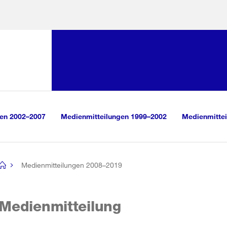
Sprunglink:
Navigation
sauswahl
vigation
m Inhalt
r Suche
gen 2002–2007
Medienmitteilungen 1999–2002
Medienmittei
Medienmitteilungen 2008–2019
[no
title]
Medienmitteilung