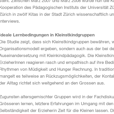
steht. Zwischen März 2007 und März 2008 wurde nun die K
Kooperation des Pädagogischen Instituts der Universität Z
Zürich in zwölf Kitas in der Stadt Zürich wissenschaftlich 
Interviews.
Ideale Lernbedingungen in Kleinstkindgruppen
Die Studie zeigt, dass sich Kleinstkindgruppen bewähren, w
Organisationsmodell ergeben, sondern auch aus der bei de
Auseinandersetzung mit Kleinkindpädagogik. Die Kleinstkin
ErzieherInnen reagieren rasch und empathisch auf ihre Bedü
Rhythmen von Müdigkeit und Hunger Rechnung. In traditio
mangelt es teilweise an Rückzugsmöglichkeiten, der Kontakt
der Alltag richtet sich weitgehend an den Grossen aus.
Zugunsten altersgemischter Gruppen wird in der Fachdiskus
Grösseren lernen, letztere Erfahrungen im Umgang mit den
Selbständigkeit der Erzieherin Zeit für die Kleinen lassen. D