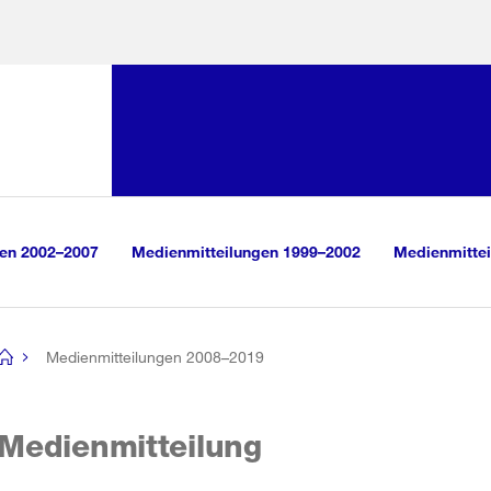
Sprunglink:
Navigation
sauswahl
vigation
m Inhalt
r Suche
gen 2002–2007
Medienmitteilungen 1999–2002
Medienmittei
Medienmitteilungen 2008–2019
[no
title]
Medienmitteilung