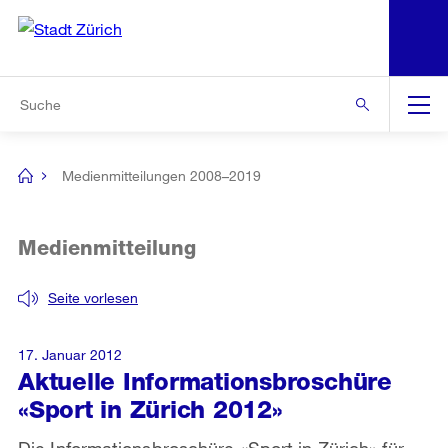
N
S
Zur Bereichsauswahl
Zur Hilfsnavigation
Zum Inhalt
Zur Suche
Suche
Global
Navigation
Medienmitteilungen 2008–2019
[no
title]
Medienmitteilung
Seite vorlesen
17. Januar 2012
Aktuelle Informationsbroschüre
«Sport in Zürich 2012»
Die Informationsbroschüre «Sport in Zürich» für