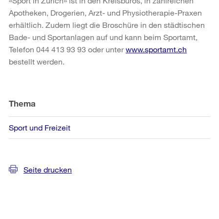
«Sport in Zürich» ist in den Kreisbüros, in zahlreichen
Apotheken, Drogerien, Arzt- und Physiotherapie-Praxen
erhältlich. Zudem liegt die Broschüre in den städtischen
Bade- und Sportanlagen auf und kann beim Sportamt,
Telefon 044 413 93 93 oder unter
www.sportamt.ch
bestellt werden.
Weitere
Informationen
Thema
Sport und Freizeit
Seite drucken