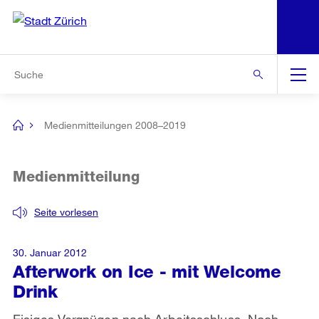
N
S
Zur Bereichsauswahl
Zur Hilfsnavigation
Zum Inhalt
Zur Suche
Suche
Global
Navigation
Medienmitteilungen 2008–2019
[no
title]
Medienmitteilung
Seite vorlesen
30. Januar 2012
Afterwork on Ice - mit Welcome
Drink
Eisiges Vergnügen nach Arbeitsschluss. Noch